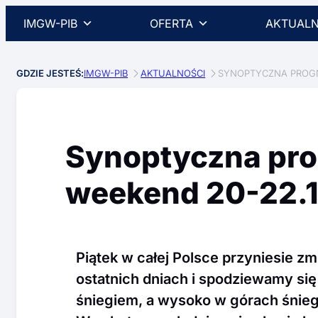
IMGW-PIB
OFERTA
AKTUALN
GDZIE JESTEŚ:
IMGW-PIB
AKTUALNOŚCI
SYNOPTYCZNA PROGN
Synoptyczna pr
weekend 20-22.1
Piątek w całej Polsce przyniesie zm
ostatnich dniach i spodziewamy si
śniegiem, a wysoko w górach śnieg