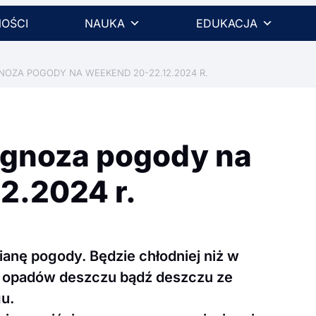
OŚCI
NAUKA
EDUKACJA
OZA POGODY NA WEEKEND 20-22.12.2024 R.
ognoza pogody na
2.2024 r.
ianę pogody. Będzie chłodniej niż w
ę opadów deszczu bądź deszczu ze
u.