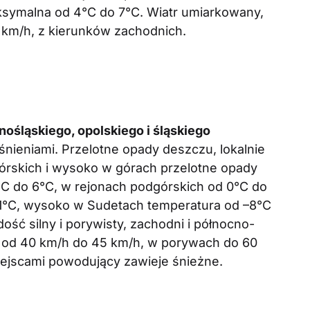
symalna od 4°C do 7°C. Wiatr umiarkowany,
 km/h, z kierunków zachodnich.
ośląskiego, opolskiego i śląskiego
nieniami. Przelotne opady deszczu, lokalnie
órskich i wysoko w górach przelotne opady
C do 6°C, w rejonach podgórskich od 0°C do
1°C, wysoko w Sudetach temperatura od –8°C
ość silny i porywisty, zachodni i północno-
, od 40 km/h do 45 km/h, w porywach do 60
iejscami powodujący zawieje śnieżne.