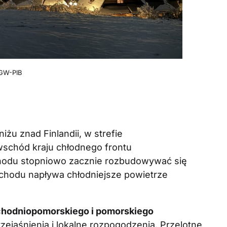
IMGW-PIB
iżu znad Finlandii, w strefie
wschód kraju chłodnego frontu
hodu stopniowo zacznie rozbudowywać się
chodu napływa chłodniejsze powietrze
chodniopomorskiego i pomorskiego
ejaśnienia i lokalne rozpogodzenia. Przelotne