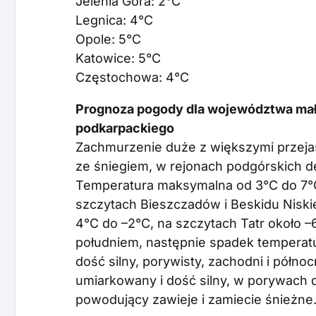
Jelenia Góra: 2°C
Legnica: 4°C
Opole: 5°C
Katowice: 5°C
Częstochowa: 4°C
Prognoza pogody dla województwa mało
podkarpackiego
Zachmurzenie duże z większymi przejaś
ze śniegiem, w rejonach podgórskich d
Temperatura maksymalna od 3°C do 7°C
szczytach Bieszczadów i Beskidu Nisk
4°C do –2°C, na szczytach Tatr około 
południem, następnie spadek temperatu
dość silny, porywisty, zachodni i półn
umiarkowany i dość silny, w porywach 
powodujący zawieje i zamiecie śnieżne