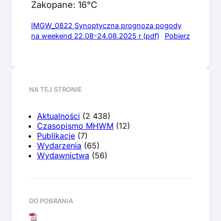
Zakopane: 16°C
IMGW_0822 Synoptyczna prognoza pogody
na weekend 22.08-24.08.2025 r (pdf)
Pobierz
NA TEJ STRONIE
Aktualności
(2 438)
Czasopismo MHWM
(12)
Publikacje
(7)
Wydarzenia
(65)
Wydawnictwa
(56)
DO POBRANIA