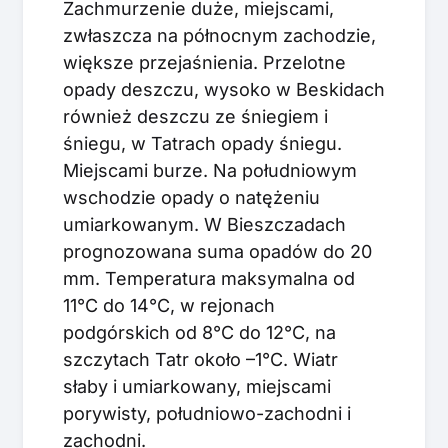
Zachmurzenie duże, miejscami,
zwłaszcza na północnym zachodzie,
większe przejaśnienia. Przelotne
opady deszczu, wysoko w Beskidach
również deszczu ze śniegiem i
śniegu, w Tatrach opady śniegu.
Miejscami burze. Na południowym
wschodzie opady o natężeniu
umiarkowanym. W Bieszczadach
prognozowana suma opadów do 20
mm. Temperatura maksymalna od
11°C do 14°C, w rejonach
podgórskich od 8°C do 12°C, na
szczytach Tatr około –1°C. Wiatr
słaby i umiarkowany, miejscami
porywisty, południowo-zachodni i
zachodni.