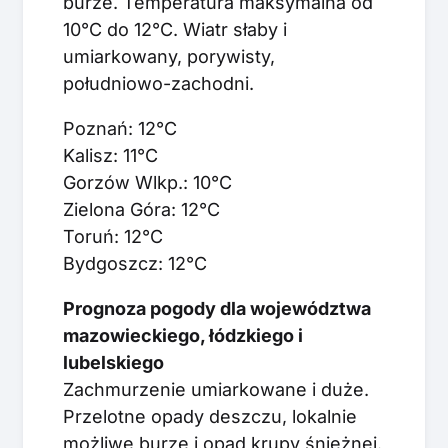
burze. Temperatura maksymalna od
10°C do 12°C. Wiatr słaby i
umiarkowany, porywisty,
południowo-zachodni.
Poznań: 12°C
Kalisz: 11°C
Gorzów Wlkp.: 10°C
Zielona Góra: 12°C
Toruń: 12°C
Bydgoszcz: 12°C
Prognoza pogody dla województwa
mazowieckiego, łódzkiego i
lubelskiego
Zachmurzenie umiarkowane i duże.
Przelotne opady deszczu, lokalnie
możliwe burze i opad krupy śnieżnej.