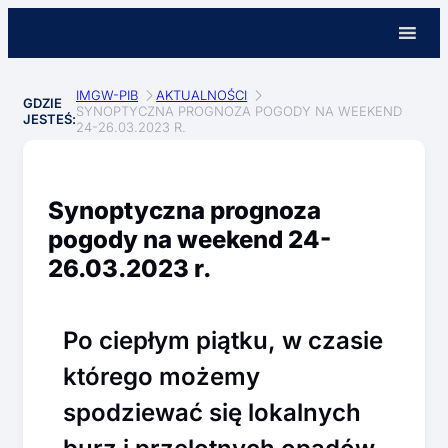
IMGW-PIB
AKTUALNOŚCI
GDZIE
SYNOPTYCZNA PROGNOZA POGODY NA WEEKEND
JESTEŚ:
24-26.03.2023 R.
Synoptyczna prognoza
pogody na weekend 24-
26.03.2023 r.
Po ciepłym piątku, w czasie
którego możemy
spodziewać się lokalnych