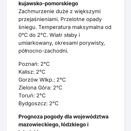
kujawsko-pomorskiego
Zachmurzenie duże z większymi
przejaśnieniami. Przelotne opady
śniegu. Temperatura maksymalna od
0°C do 2°C. Wiatr słaby i
umiarkowany, okresami porywisty,
północno-zachodni.
Poznań: 2°C
Kalisz: 2°C
Gorzów Wlkp.: 2°C
Zielona Góra: 2°C
Toruń: 2°C
Bydgoszcz: 2°C
Prognoza pogody dla województwa
mazowieckiego, łódzkiego i