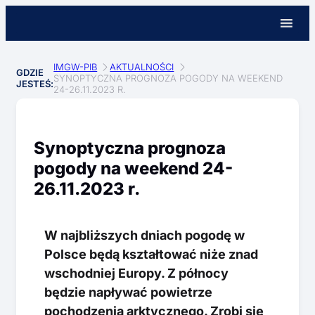
IMGW-PIB
AKTUALNOŚCI
GDZIE
SYNOPTYCZNA PROGNOZA POGODY NA WEEKEND
JESTEŚ:
24-26.11.2023 R.
Synoptyczna prognoza
pogody na weekend 24-
26.11.2023 r.
W najbliższych dniach pogodę w
Polsce będą kształtować niże znad
wschodniej Europy. Z północy
będzie napływać powietrze
pochodzenia arktycznego. Zrobi się