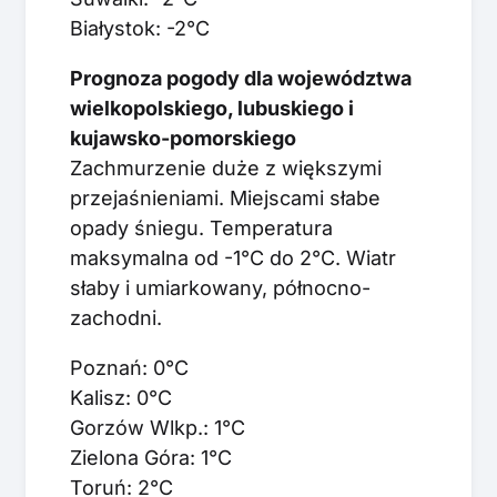
Białystok: -2°C
Prognoza pogody dla województwa
wielkopolskiego, lubuskiego i
kujawsko-pomorskiego
Zachmurzenie duże z większymi
przejaśnieniami. Miejscami słabe
opady śniegu. Temperatura
maksymalna od -1°C do 2°C. Wiatr
słaby i umiarkowany, północno-
zachodni.
Poznań: 0°C
Kalisz: 0°C
Gorzów Wlkp.: 1°C
Zielona Góra: 1°C
Toruń: 2°C