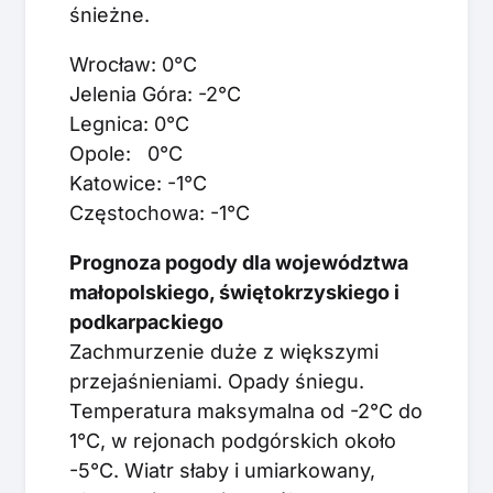
śnieżne.
Wrocław: 0°C
Jelenia Góra: -2°C
Legnica: 0°C
Opole: 0°C
Katowice: -1°C
Częstochowa: -1°C
Prognoza pogody dla województwa
małopolskiego, świętokrzyskiego i
podkarpackiego
Zachmurzenie duże z większymi
przejaśnieniami. Opady śniegu.
Temperatura maksymalna od -2°C do
1°C, w rejonach podgórskich około
-5°C. Wiatr słaby i umiarkowany,