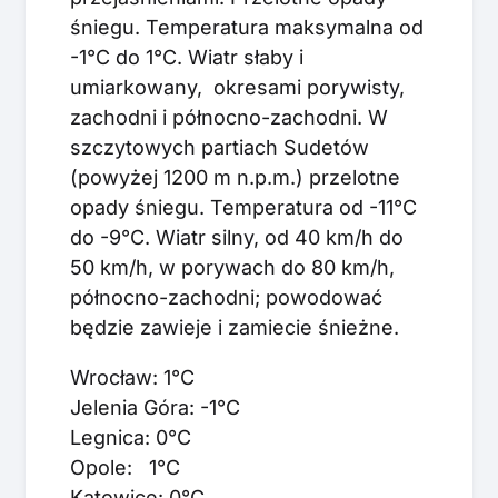
śniegu. Temperatura maksymalna od
-1°C do 1°C. Wiatr słaby i
umiarkowany, okresami porywisty,
zachodni i północno-zachodni. W
szczytowych partiach Sudetów
(powyżej 1200 m n.p.m.) przelotne
opady śniegu. Temperatura od -11°C
do -9°C. Wiatr silny, od 40 km/h do
50 km/h, w porywach do 80 km/h,
północno-zachodni; powodować
będzie zawieje i zamiecie śnieżne.
Wrocław: 1°C
Jelenia Góra: -1°C
Legnica: 0°C
Opole: 1°C
Katowice: 0°C