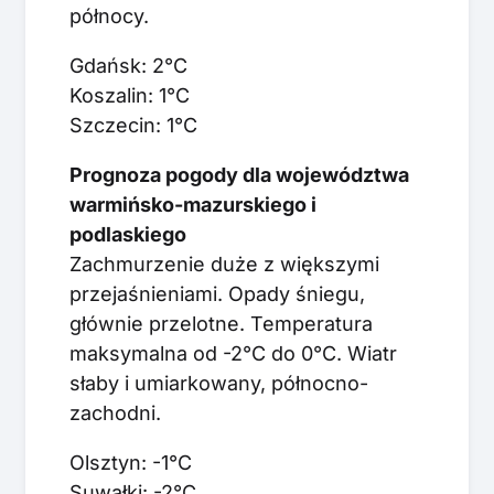
północy.
Gdańsk: 2°C
Koszalin: 1°C
Szczecin: 1°C
Prognoza pogody dla województwa
warmińsko-mazurskiego i
podlaskiego
Zachmurzenie duże z większymi
przejaśnieniami. Opady śniegu,
głównie przelotne. Temperatura
maksymalna od -2°C do 0°C. Wiatr
słaby i umiarkowany, północno-
zachodni.
Olsztyn: -1°C
Suwałki: -2°C