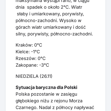
maksymalna wystąpi rano, w ciągu
dnia spadek o około 2°C. Wiatr
słaby i umiarkowany, porywisty,
północno-zachodni. Wysoko w
górach wiatr umiarkowany i dość
silny, porywisty, północno-zachodni.
Kraków: 0°C
Kielce: -1°C
Rzeszów: 0°C
Zakopane: -3°C
NIEDZIELA (26.11)
Sytuacja baryczna dla Polski
Polska pozostanie w zasięgu
głębokiego niżu z rejonu Morza
Czarnego. Nadal z północy napływać