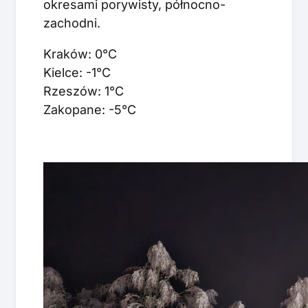
okresami porywisty, północno-
zachodni.
Kraków: 0°C
Kielce: -1°C
Rzeszów: 1°C
Zakopane: -5°C