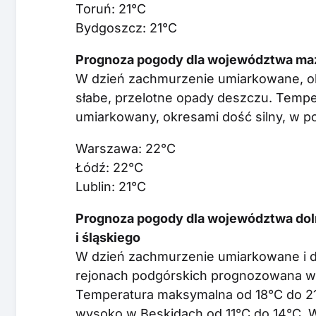
Toruń: 21°C
Bydgoszcz: 21°C
Prognoza pogody dla województwa mazo
W dzień zachmurzenie umiarkowane, ok
słabe, przelotne opady deszczu. Temp
umiarkowany, okresami dość silny, w 
Warszawa: 22°C
Łódź: 22°C
Lublin: 21°C
Prognoza pogody dla województwa doln
i śląskiego
W dzień zachmurzenie umiarkowane i d
rejonach podgórskich prognozowana w
Temperatura maksymalna od 18°C do 21
wysoko w Beskidach od 11°C do 14°C. 