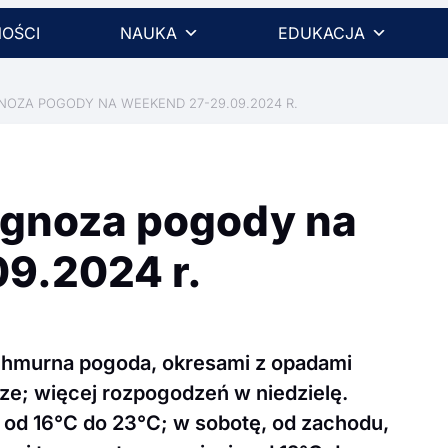
OŚCI
NAUKA
EDUKACJA
OZA POGODY NA WEEKEND 27-29.09.2024 R.
ognoza pogody na
9.2024 r.
hmurna pogoda, okresami z opadami
e; więcej rozpogodzeń w niedzielę.
ą od 16°C do 23°C; w sobotę, od zachodu,