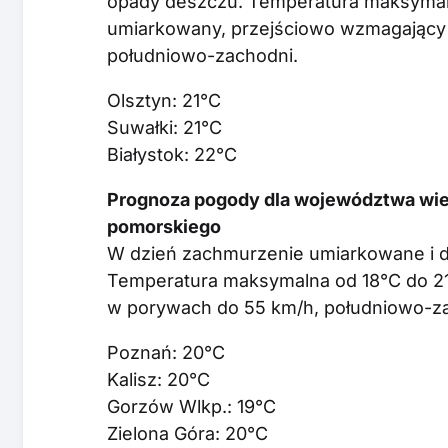
opady deszczu. Temperatura maksymalna
umiarkowany, przejściowo wzmagający 
południowo-zachodni.
Olsztyn: 21°C
Suwałki: 21°C
Białystok: 22°C
Prognoza pogody dla województwa wiel
pomorskiego
W dzień zachmurzenie umiarkowane i d
Temperatura maksymalna od 18°C do 21°
w porywach do 55 km/h, południowo-z
Poznań: 20°C
Kalisz: 20°C
Gorzów Wlkp.: 19°C
Zielona Góra: 20°C