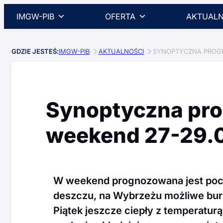
IMGW-PIB
OFERTA
AKTUALN
GDZIE JESTEŚ:
IMGW-PIB
AKTUALNOŚCI
SYNOPTYCZNA PROGN
Synoptyczna pr
weekend 27-29.0
W weekend prognozowana jest poc
deszczu, na Wybrzeżu możliwe burz
Piątek jeszcze ciepły z temperatur