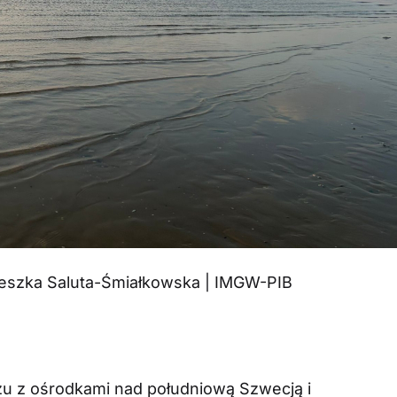
nieszka Saluta-Śmiałkowska | IMGW-PIB
żu z ośrodkami nad południową Szwecją i