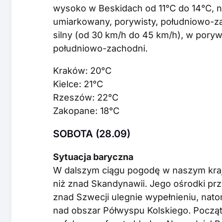
wysoko w Beskidach od 11°C do 14°C, na
umiarkowany, porywisty, południowo-za
silny (od 30 km/h do 45 km/h), w pory
południowo-zachodni.
Kraków: 20°C
Kielce: 21°C
Rzeszów: 22°C
Zakopane: 18°C
SOBOTA (28.09)
Sytuacja baryczna
W dalszym ciągu pogodę w naszym kraj
niż znad Skandynawii. Jego ośrodki pr
znad Szwecji ulegnie wypełnieniu, nato
nad obszar Półwyspu Kolskiego. Począ