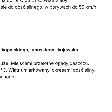
 od 19°C do 21°C. Wiatr słaby i
się do dość silnego, w porywach do 55 km/h,
kopolskiego, lubuskiego i kujawsko-
uże. Miejscami przelotne opady deszczu.
C. Wiatr umiarkowany, okresami dość silny,
achodni.