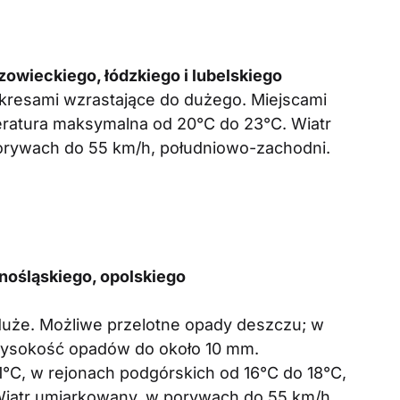
wieckiego, łódzkiego i lubelskiego
resami wzrastające do dużego. Miejscami
eratura maksymalna od 20°C do 23°C. Wiatr
porywach do 55 km/h, południowo-zachodni.
ośląskiego, opolskiego
uże. Możliwe przelotne opady deszczu; w
ysokość opadów do około 10 mm.
°C, w rejonach podgórskich od 16°C do 18°C,
Wiatr umiarkowany, w porywach do 55 km/h,