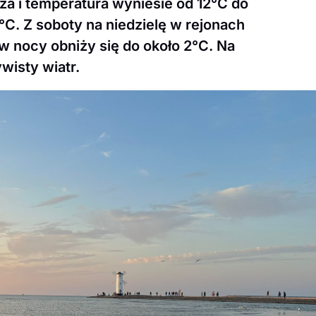
za i temperatura wyniesie od 12°C do
°C. Z soboty na niedzielę w rejonach
 nocy obniży się do około 2°C. Na
wisty wiatr.