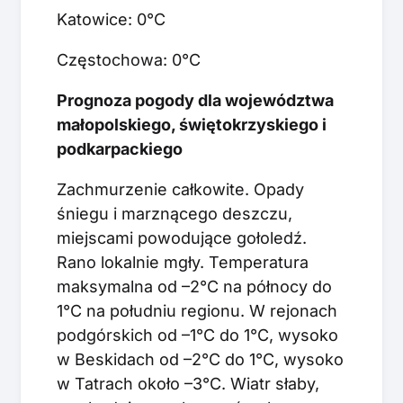
Katowice: 0°C
Częstochowa: 0°C
Prognoza pogody dla województwa
małopolskiego, świętokrzyskiego i
podkarpackiego
Zachmurzenie całkowite. Opady
śniegu i marznącego deszczu,
miejscami powodujące gołoledź.
Rano lokalnie mgły. Temperatura
maksymalna od –2°C na północy do
1°C na południu regionu. W rejonach
podgórskich od –1°C do 1°C, wysoko
w Beskidach od –2°C do 1°C, wysoko
w Tatrach około –3°C. Wiatr słaby,