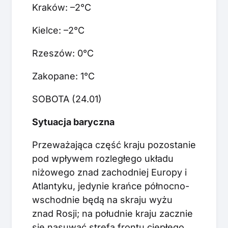
Kraków: –2°C
Kielce: –2°C
Rzeszów: 0°C
Zakopane: 1°C
SOBOTA (24.01)
Sytuacja baryczna
Przeważająca część kraju pozostanie
pod wpływem rozległego układu
niżowego znad zachodniej Europy i
Atlantyku, jedynie krańce północno-
wschodnie będą na skraju wyżu
znad Rosji; na południe kraju zacznie
się nasuwać strefa frontu ciepłego.