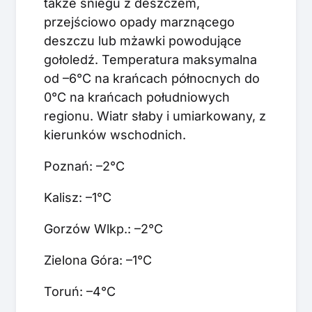
także śniegu z deszczem,
przejściowo opady marznącego
deszczu lub mżawki powodujące
gołoledź. Temperatura maksymalna
od –6°C na krańcach północnych do
0°C na krańcach południowych
regionu. Wiatr słaby i umiarkowany, z
kierunków wschodnich.
Poznań: –2°C
Kalisz: –1°C
Gorzów Wlkp.: –2°C
Zielona Góra: –1°C
Toruń: –4°C