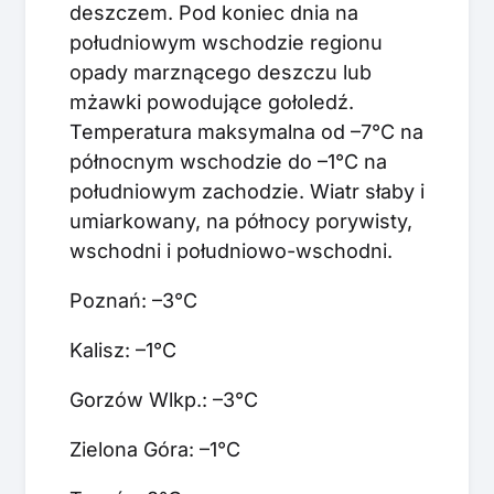
deszczem. Pod koniec dnia na
południowym wschodzie regionu
opady marznącego deszczu lub
mżawki powodujące gołoledź.
Temperatura maksymalna od –7°C na
północnym wschodzie do –1°C na
południowym zachodzie. Wiatr słaby i
umiarkowany, na północy porywisty,
wschodni i południowo-wschodni.
Poznań: –3°C
Kalisz: –1°C
Gorzów Wlkp.: –3°C
Zielona Góra: –1°C