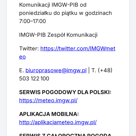
Komunikacji IMGW-PIB od
poniedziałku do piątku w godzinach
7:00–17:00
IMGW-PIB Zespół Komunikacji
Twitter:
https://twitter.com/IMGWmet
eo
E.
biuroprasowe@imgw.pl
| T. (+48)
503 122 100
SERWIS POGODOWY DLA POLSKI:
https://meteo.imgw.pl/
APLIKACJA MOBILNA:
http://aplikacjameteo.imgw.pl/
SERWIS Z CAŁOROCZNĄ POGODĄ