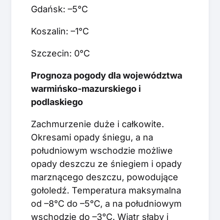
Gdańsk: –5°C
Koszalin: –1°C
Szczecin: 0°C
Prognoza pogody dla województwa
warmińsko-mazurskiego i
podlaskiego
Zachmurzenie duże i całkowite.
Okresami opady śniegu, a na
południowym wschodzie możliwe
opady deszczu ze śniegiem i opady
marznącego deszczu, powodujące
gołoledź. Temperatura maksymalna
od –8°C do –5°C, a na południowym
wschodzie do –3°C. Wiatr słaby i