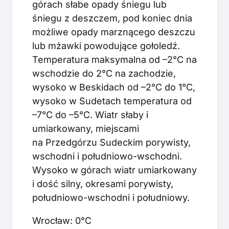
górach słabe opady śniegu lub
śniegu z deszczem, pod koniec dnia
możliwe opady marznącego deszczu
lub mżawki powodujące gołoledź.
Temperatura maksymalna od –2°C na
wschodzie do 2°C na zachodzie,
wysoko w Beskidach od –2°C do 1°C,
wysoko w Sudetach temperatura od
–7°C do –5°C. Wiatr słaby i
umiarkowany, miejscami
na Przedgórzu Sudeckim porywisty,
wschodni i południowo-wschodni.
Wysoko w górach wiatr umiarkowany
i dość silny, okresami porywisty,
południowo-wschodni i południowy.
Wrocław: 0°C