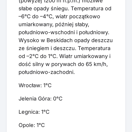
(powyżej 1200 m n.p.m.) możliwe
słabe opady śniegu. Temperatura od
–6°C do –4°C, wiatr początkowo
umiarkowany, później słaby,
południowo-wschodni i południowy.
Wysoko w Beskidach opady deszczu
ze śniegiem i deszczu. Temperatura
od –2°C do 1°C. Wiatr umiarkowany i
dość silny w porywach do 65 km/h,
południowo-zachodni.
Wrocław: 1°C
Jelenia Góra: 0°C
Legnica: 1°C
Opole: 1°C