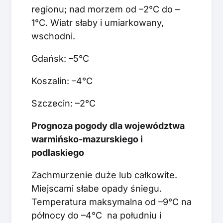
regionu; nad morzem od –2°C do –
1°C. Wiatr słaby i umiarkowany,
wschodni.
Gdańsk: –5°C
Koszalin: –4°C
Szczecin: –2°C
Prognoza pogody dla województwa
warmińsko-mazurskiego i
podlaskiego
Zachmurzenie duże lub całkowite.
Miejscami słabe opady śniegu.
Temperatura maksymalna od –9°C na
północy do –4°C na południu i