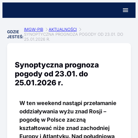
IMGW-PIB
AKTUALNOŚCI
GDZIE
SYNOPTYCZNA PROGNOZA POGODY OD 23.01. DO
JESTEŚ:
25.01.2026 R.
Synoptyczna prognoza
pogody od 23.01. do
25.01.2026 r.
W ten weekend nastąpi przełamanie
oddziaływania wyżu znad Rosji –
pogodę w Polsce zaczną
kształtować niże znad zachodniej
Europy i Atlantyku. Nad południową