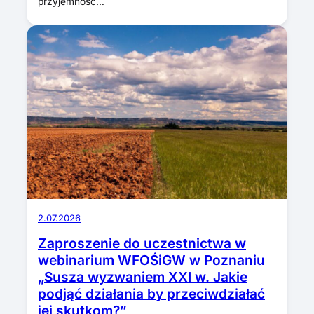
przyjemność…
2.07.2026
Zaproszenie do uczestnictwa w
webinarium WFOŚiGW w Poznaniu
„Susza wyzwaniem XXI w. Jakie
podjąć działania by przeciwdziałać
jej skutkom?”