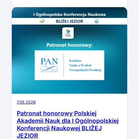
7.05.2026
Patronat honorowy Polskiej
Akademii Nauk dla I Ogólnopolskiej
Konferencji Naukowej BLIŻEJ
JEZIOR