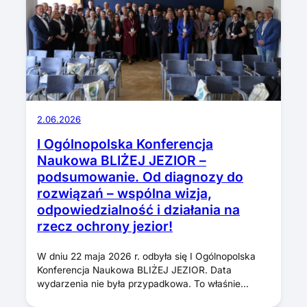
2.06.2026
I Ogólnopolska Konferencja
Naukowa BLIŻEJ JEZIOR –
podsumowanie. Od diagnozy do
rozwiązań – wspólna wizja,
odpowiedzialność i działania na
rzecz ochrony jezior!
W dniu 22 maja 2026 r. odbyła się I Ogólnopolska
Konferencja Naukowa BLIŻEJ JEZIOR. Data
wydarzenia nie była przypadkowa. To właśnie…