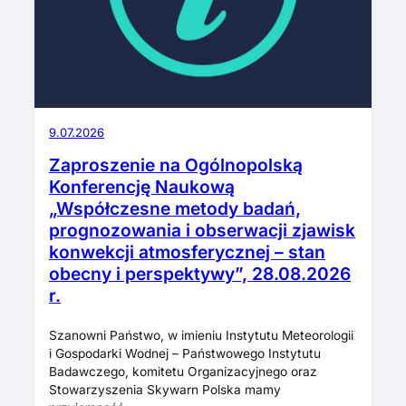
9.07.2026
Zaproszenie na Ogólnopolską
Konferencję Naukową
„Współczesne metody badań,
prognozowania i obserwacji zjawisk
konwekcji atmosferycznej – stan
obecny i perspektywy”, 28.08.2026
r.
Szanowni Państwo, w imieniu Instytutu Meteorologii
i Gospodarki Wodnej – Państwowego Instytutu
Badawczego, komitetu Organizacyjnego oraz
Stowarzyszenia Skywarn Polska mamy