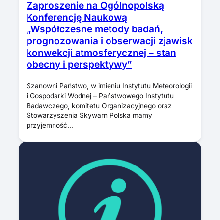
Zaproszenie na Ogólnopolską
Konferencję Naukową
„Współczesne metody badań,
prognozowania i obserwacji zjawisk
konwekcji atmosferycznej – stan
obecny i perspektywy”
Szanowni Państwo, w imieniu Instytutu Meteorologii
i Gospodarki Wodnej – Państwowego Instytutu
Badawczego, komitetu Organizacyjnego oraz
Stowarzyszenia Skywarn Polska mamy
przyjemność…