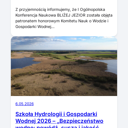
Z przyjemnością informujemy, że I Ogólnopolska
Konferencja Naukowa BLIŻEJ JEZIOR została objęta
patronatem honorowym Komitetu Nauk o Wodzie i
Gospodarki Wodnej…
6.05.2026
Szkoła Hydrologii i Gospodarki
Wodnej 2026 – „Bezpieczeństwo
wodne: powódź, susza i jakość