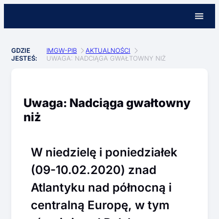
GDZIE
IMGW-PIB
AKTUALNOŚCI
JESTEŚ:
UWAGA: NADCIĄGA GWAŁTOWNY NIŻ
Uwaga: Nadciąga gwałtowny
niż
​​​​​​​W niedzielę i poniedziałek
(09-10.02.2020) znad
Atlantyku nad północną i
centralną Europę, w tym