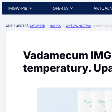
IMGW-PIB
OFERTA
AKTUALN
GDZIE JESTEŚ:
IMGW-PIB
NAUKA
WYDAWNICTWA
VADAMEC
Vadamecum IMG
temperatury. Upa