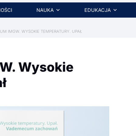
OŚCI
NAUKA
EDUKACJA
UM IMGW. WYSOKIE TEMPERATURY. UPAŁ
W. Wysokie
ł