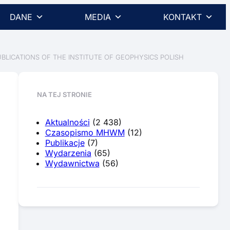
DANE
MEDIA
KONTAKT
ICATIONS OF THE INSTITUTE OF GEOPHYSICS POLISH
NA TEJ STRONIE
Aktualności
(2 438)
Czasopismo MHWM
(12)
Publikacje
(7)
Wydarzenia
(65)
Wydawnictwa
(56)