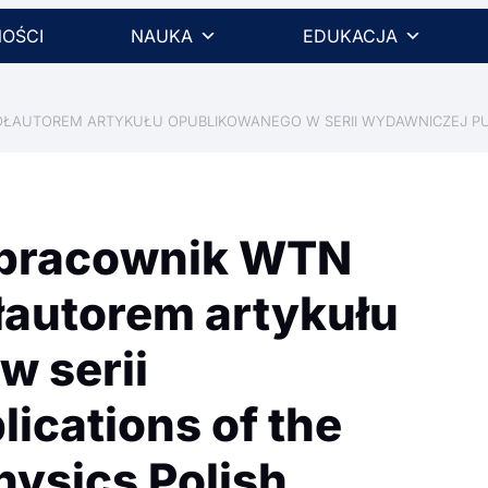
OŚCI
NAUKA
EDUKACJA
ŁAUTOREM ARTYKUŁU OPUBLIKOWANEGO W SERII WYDAWNICZEJ PUBL
 pracownik WTN
autorem artykułu
w serii
ications of the
hysics Polish