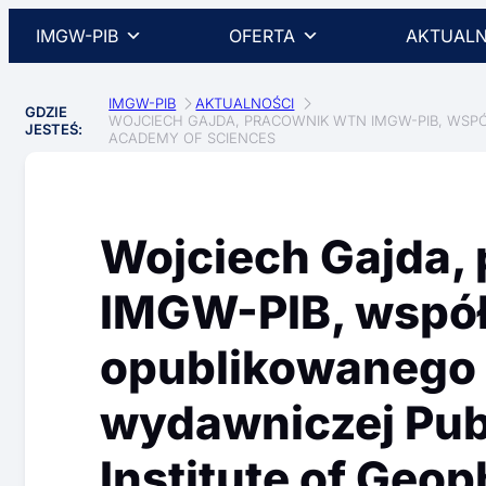
IMGW-PIB
OFERTA
AKTUALN
IMGW-PIB
AKTUALNOŚCI
GDZIE
WOJCIECH GAJDA, PRACOWNIK WTN IMGW-PIB, WSPÓ
JESTEŚ:
ACADEMY OF SCIENCES
Wojciech Gajda,
IMGW-PIB, współ
opublikowanego 
wydawniczej Publ
Institute of Geop