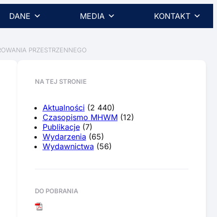
DANE
MEDIA
KONTAKT
ROWANIA PRZESTRZENNEGO
NA TEJ STRONIE
Aktualności
(2 440)
Czasopismo MHWM
(12)
Publikacje
(7)
Wydarzenia
(65)
Wydawnictwa
(56)
DO POBRANIA