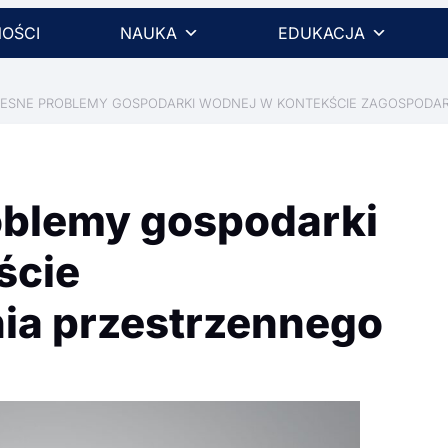
OŚCI
NAUKA
EDUKACJA
ESNE PROBLEMY GOSPODARKI WODNEJ W KONTEKŚCIE ZAGOSPODA
blemy gospodarki
ście
ia przestrzennego