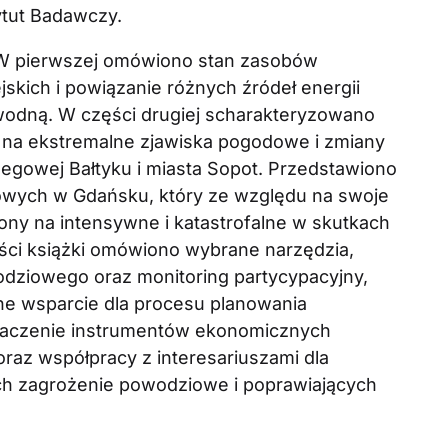
ytut Badawczy.
. W pierwszej omówiono stan zasobów
skich i powiązanie różnych źródeł energii
 wodną. W części drugiej scharakteryzowano
na ekstremalne zjawiska pogodowe i zmiany
zegowej Bałtyku i miasta Sopot. Przedstawiono
owych w Gdańsku, który ze względu na swoje
ony na intensywne i katastrofalne w skutkach
ęści książki omówiono wybrane narzędzia,
wodziowego oraz monitoring partycypacyjny,
tne wsparcie dla procesu planowania
aczenie instrumentów ekonomicznych
z współpracy z interesariuszami dla
ch zagrożenie powodziowe i poprawiających