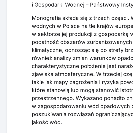
i Gospodarki Wodnej – Państwowy Inst
Monografia składa się z trzech części
wodnych w Polsce na tle krajów europej
w sektorze jej produkcji z gospodarką
podatność obszarów zurbanizowanych 
klimatyczne, odnosząc się do strefy br
również analizy zmian warunków opad
charakterystyczne położenie jest naraż
zjawiska atmosferyczne. W trzeciej cz
takie jak mapy zagrożenia i ryzyka po
które stanowią lub mogą stanowić isto
przestrzennego. Wykazano ponadto zn
w zagospodarowaniu wód opadowych ora
poszukiwania rozwiązań ograniczający
jakość wód.