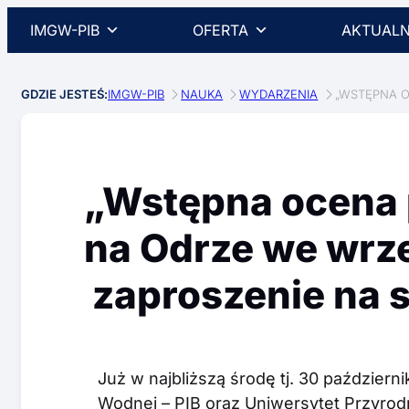
IMGW-PIB
OFERTA
AKTUALN
GDZIE JESTEŚ:
IMGW-PIB
NAUKA
WYDARZENIA
„WSTĘPNA O
„Wstępna ocena 
na Odrze we wrze
zaproszenie na 
Już w najbliższą środę tj. 30 październi
Wodnej – PIB oraz Uniwersytet Przyrod