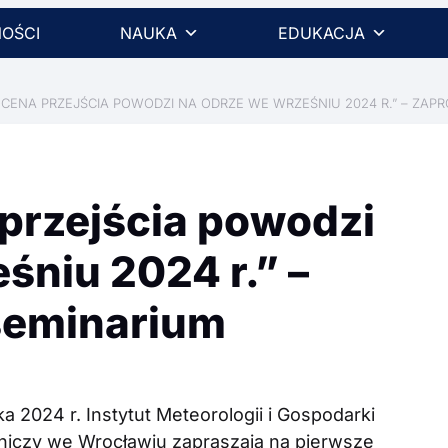
OŚCI
NAUKA
EDUKACJA
CENA PRZEJŚCIA POWODZI NA ODRZE WE WRZEŚNIU 2024 R.” – ZAP
przejścia powodzi
śniu 2024 r.” –
seminarium
ka 2024 r. Instytut Meteorologii i Gospodarki
niczy we Wrocławiu zapraszają na pierwsze