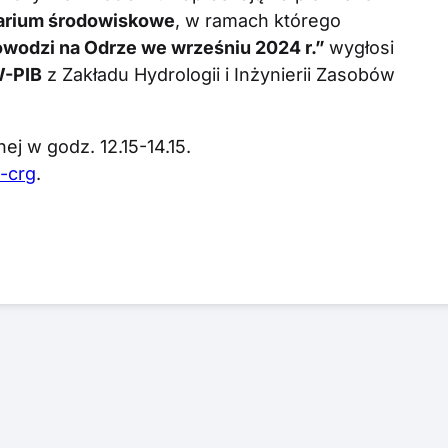
arium środowiskowe
, w ramach którego
owodzi na Odrze we wrześniu 2024 r.”
wygłosi
W-PIB
z Zakładu Hydrologii i Inżynierii Zasobów
j w godz. 12.15-14.15.
-crg
.