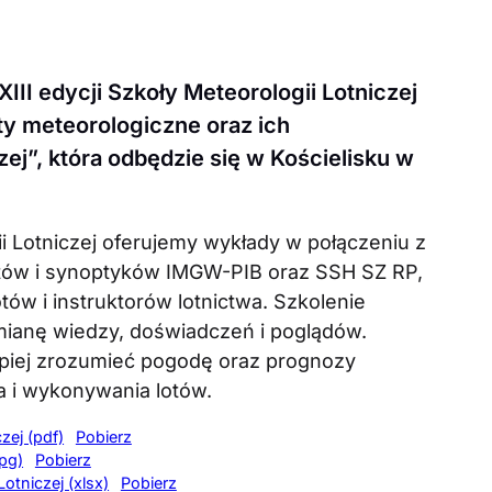
III edycji Szkoły Meteorologii Lotniczej
y meteorologiczne oraz ich
ej”, która odbędzie się w Kościelisku w
ii Lotniczej oferujemy wykłady w połączeniu z
tów i synoptyków IMGW-PIB oraz SSH SZ RP,
tów i instruktorów lotnictwa. Szkolenie
ianę wiedzy, doświadczeń i poglądów.
piej zrozumieć pogodę oraz prognozy
ia i wykonywania lotów.
zej (pdf)
Pobierz
jpg)
Pobierz
otniczej (xlsx)
Pobierz