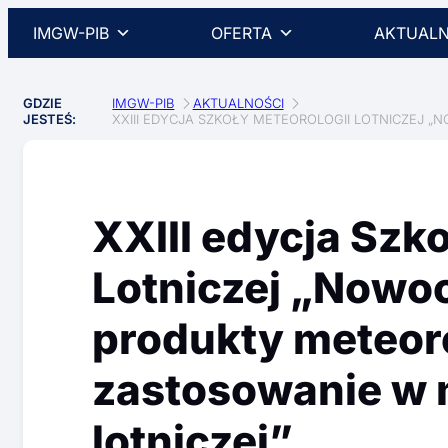
IMGW-PIB
OFERTA
AKTUALN
GDZIE
IMGW-PIB
AKTUALNOŚCI
JESTEŚ:
XXIII EDYCJA SZKOŁY METEOROLOGII LOTNICZEJ 
XXIII edycja Szk
Lotniczej „Nowoc
produkty meteoro
zastosowanie w 
lotniczej”