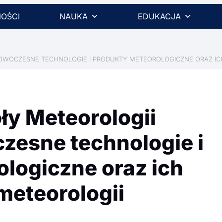
OŚCI
NAUKA
EDUKACJA
„NOWOCZESNE TECHNOLOGIE I PRODUKTY METEOROLOGICZNE ORAZ I
oły Meteorologii
zesne technologie i
logiczne oraz ich
meteorologii