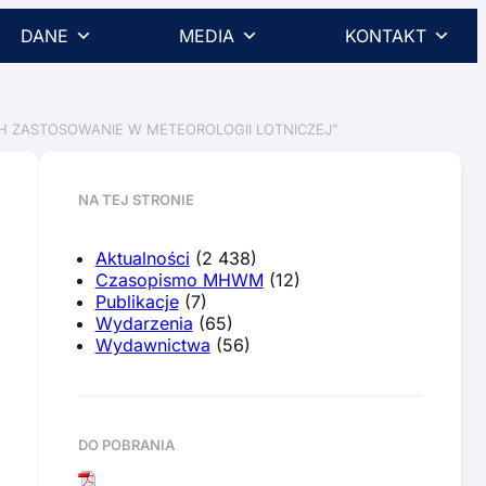
DANE
MEDIA
KONTAKT
CH ZASTOSOWANIE W METEOROLOGII LOTNICZEJ”
NA TEJ STRONIE
Aktualności
(2 438)
Czasopismo MHWM
(12)
Publikacje
(7)
Wydarzenia
(65)
Wydawnictwa
(56)
DO POBRANIA