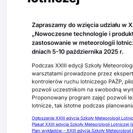
Zapraszamy do wzięcia udziału w XX
„Nowoczesne technologie i produkt
zastosowanie w meteorologii lotnicz
dniach 5-10 października 2025 r.
Podczas XXIII edycji Szkoły Meteorolog
warsztatami prowadzone przez eksper
kontrolerów ruchu lotniczego PAŻP, pilo
pozwoli uczestnikom na swobodną wym
Proponowany program zajęć pozwoli le
lotnicze, tak istotne podczas planowan
Ogłoszenie XXIII edycja Szkoły Meteorologii Lotnic
Plakat XXIII edycja Szkoły Meteorologii Lotniczej (
Plan wykładów – XXIII edycja Szkoły Meteorologii L