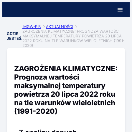
IMGW-PIB
AKTUALNOŚCI
ZAGROŻENIA KLIMATYCZNE: PROGNOZA WARTOŚCI
GDZIE
MAKSYMALNEJ TEMPERATURY POWIETRZA 20 LIPCA
JESTEŚ:
2022 ROKU NA TLE WARUNKÓW WIELOLETNICH (1991-
2020)
ZAGROŻENIA KLIMATYCZNE:
Prognoza wartości
maksymalnej temperatury
powietrza 20 lipca 2022 roku
na tle warunków wieloletnich
(1991-2020)