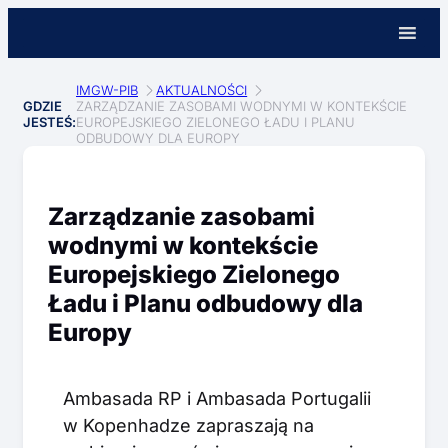
IMGW-PIB
AKTUALNOŚCI
GDZIE
ZARZĄDZANIE ZASOBAMI WODNYMI W KONTEKŚCIE
JESTEŚ:
EUROPEJSKIEGO ZIELONEGO ŁADU I PLANU
ODBUDOWY DLA EUROPY
Zarządzanie zasobami
wodnymi w kontekście
Europejskiego Zielonego
Ładu i Planu odbudowy dla
Europy
Ambasada RP i Ambasada Portugalii
w Kopenhadze zapraszają na