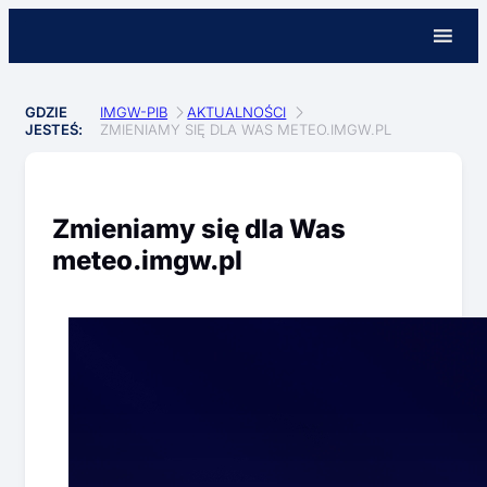
GDZIE
IMGW-PIB
AKTUALNOŚCI
JESTEŚ:
ZMIENIAMY SIĘ DLA WAS METEO.IMGW.PL
Zmieniamy się dla Was
meteo.imgw.pl