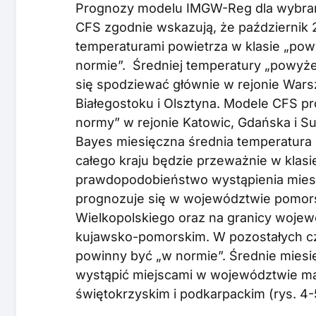
Prognozy modelu IMGW-Reg dla wybran
CFS zgodnie wskazują, że październik 
temperaturami powietrza w klasie „powy
normie”. Średniej temperatury „powy
się spodziewać głównie w rejonie Wars
Białegostoku i Olsztyna. Modele CFS p
normy” w rejonie Katowic, Gdańska i Su
Bayes miesięczna średnia temperatura p
całego kraju będzie przeważnie w klas
prawdopodobieństwo wystąpienia mies
prognozuje się w województwie pomorsk
Wielkopolskiego oraz na granicy woj
kujawsko-pomorskim. W pozostałych cz
powinny być „w normie”. Średnie mies
wystąpić miejscami w województwie ma
świętokrzyskim i podkarpackim (rys. 4-5,