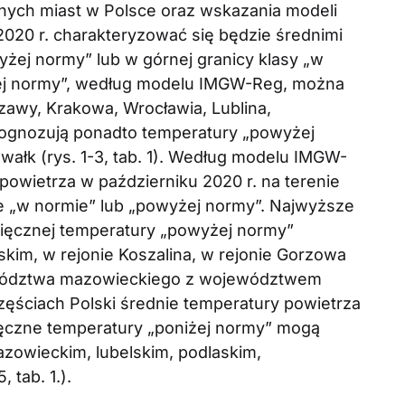
ych miast w Polsce oraz wskazania modeli
2020 r. charakteryzować się będzie średnimi
żej normy” lub w górnej granicy klasy „w
żej normy”, według modelu IMGW-Reg, można
zawy, Krakowa, Wrocławia, Lublina,
rognozują ponadto temperatury „powyżej
wałk (rys. 1-3, tab. 1). Według modelu IMGW-
owietrza w październiku 2020 r. na terenie
ie „w normie” lub „powyżej normy”. Najwyższe
ięcznej temperatury „powyżej normy”
im, w rejonie Koszalina, w rejonie Gorzowa
ewództwa mazowieckiego z województwem
ęściach Polski średnie temperatury powietrza
ięczne temperatury „poniżej normy” mogą
zowieckim, lubelskim, podlaskim,
 tab. 1.).