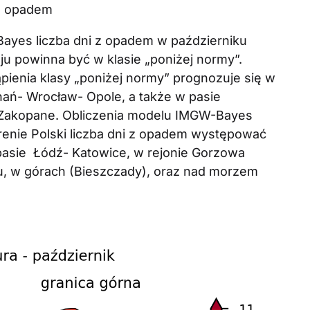
 z opadem
yes liczba dni z opadem w październiku
ju powinna być w klasie „poniżej normy”.
enia klasy „poniżej normy” prognozuje się w
ań- Wrocław- Opole, a także w pasie
Zakopane. Obliczenia modelu IMGW-Bayes
renie Polski liczba dni z opadem występować
 pasie Łódź- Katowice, w rejonie Gorzowa
ku, w górach (Bieszczady), oraz nad morzem