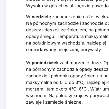
Wysoko w górach wiatr będzie powodow
W
niedzielę
zachmurzenie duże, więks
Na północnym zachodzie i zachodzie 
deszcz i deszcz ze śniegiem, na połudn
opady śniegu. Temperatura maksymaln
na południowym wschodzie, najcieplej n
i umiarkowany miejscami, porywisty.
W
poniedziałek
zachmurzenie duże. Op
na północnym zachodzie opady deszcz
zachodzie i południu opady śniegu o n
maksymalna od 0°C do 3°C, najcieplej l
morzem i tam około 4°C, 6°C . Wiatr um
wschodni. Na północy kraju w porywac
zawieje i zamiecie śnieżne.