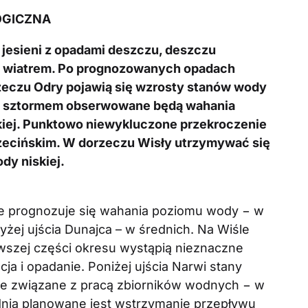
OGICZNA
i jesieni z opadami deszczu, deszczu
ym wiatrem. Po prognozowanych opadach
zeczu Odry pojawią się wzrosty stanów wody
ze sztormem obserwowane będą wahania
iej. Punktowo niewykluczone przekroczenie
zecińskim. W dorzeczu Wisły utrzymywać się
ody niskiej.
śle prognozuje się wahania poziomu wody − w
yżej ujścia Dunajca – w średnich. Na Wiśle
erwszej części okresu wystąpią nieznaczne
cja i opadanie. Poniżej ujścia Narwi stany
ie związane z pracą zbiorników wodnych − w
rudnia planowane jest wstrzymanie przepływu