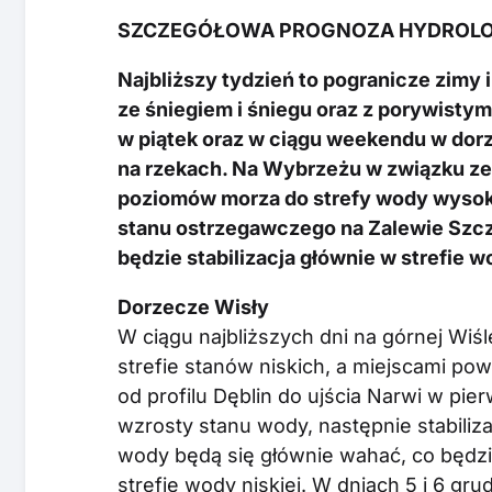
SZCZEGÓŁOWA PROGNOZA HYDROL
Najbliższy tydzień to pogranicze zimy 
ze śniegiem i śniegu oraz z porywist
w piątek oraz w ciągu weekendu w dor
na rzekach. Na Wybrzeżu w związku 
poziomów morza do strefy wody wysok
stanu ostrzegawczego na Zalewie Szc
będzie stabilizacja głównie w strefie w
Dorzecze Wisły
W ciągu najbliższych dni na górnej Wi
strefie stanów niskich, a miejscami pow
od profilu Dęblin do ujścia Narwi w pi
wzrosty stanu wody, następnie stabiliza
wody będą się głównie wahać, co będz
strefie wody niskiej. W dniach 5 i 6 g