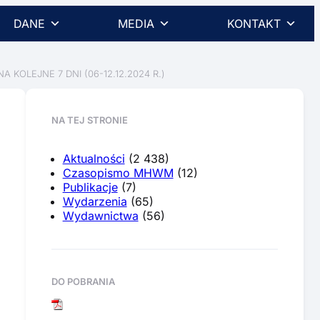
DANE
MEDIA
KONTAKT
OLEJNE 7 DNI (06-12.12.2024 R.)
NA TEJ STRONIE
Aktualności
(2 438)
Czasopismo MHWM
(12)
Publikacje
(7)
Wydarzenia
(65)
Wydawnictwa
(56)
DO POBRANIA