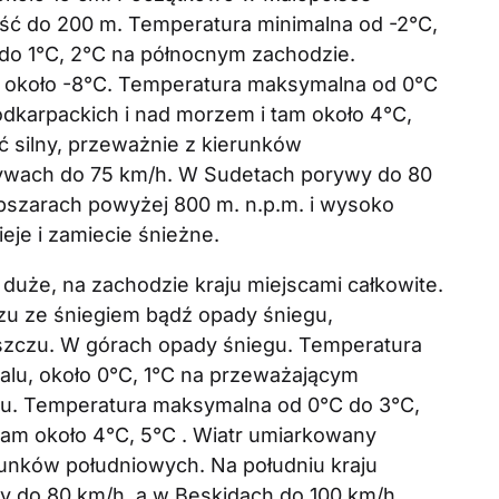
ość do 200 m. Temperatura minimalna od -2°C,
do 1°C, 2°C na północnym zachodzie.
do około -8°C. Temperatura maksymalna od 0°C
Podkarpackich i nad morzem i tam około 4°C,
ć silny, przeważnie z kierunków
rywach do 75 km/h. W Sudetach porywy do 80
bszarach powyżej 800 m. n.p.m. i wysoko
je i zamiecie śnieżne.
duże, na zachodzie kraju miejscami całkowite.
u ze śniegiem bądź opady śniegu,
zczu. W górach opady śniegu. Temperatura
alu, około 0°C, 1°C na przeważającym
żu. Temperatura maksymalna od 0°C do 3°C,
 tam około 4°C, 5°C . Wiatr umiarkowany
runków południowych. Na południu kraju
y do 80 km/h, a w Beskidach do 100 km/h.