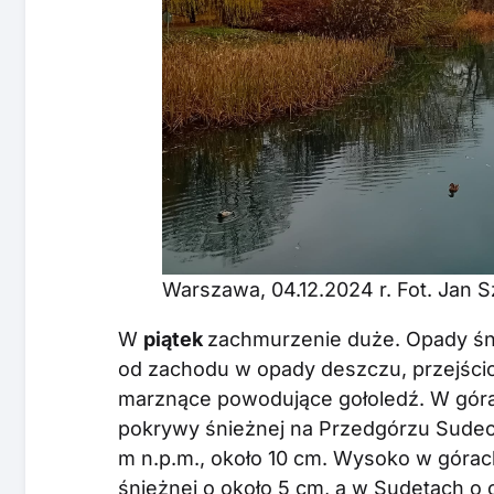
Warszawa, 04.12.2024 r. Fot. Jan
W
piątek
zachmurzenie duże. Opady śn
od zachodu w opady deszczu, przejśc
marznące powodujące gołoledź. W gór
pokrywy śnieżnej na Przedgórzu Sude
m n.p.m., około 10 cm. Wysoko w górac
śnieżnej o około 5 cm, a w Sudetach o