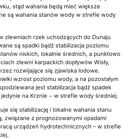
ku, stąd wahania będą mieć większe
ane są wahania stanów wody w strefie wody
 w zlewniach rzek uchodzących do Dunaju
wane są spadki bądź stabilizacja poziomu
stanów niskich, lokalnie średnich, a punktowo
ciach zlewni karpackich dopływów Wisły,
ez rozwijające się zjawiska lodowe.
ielki wzrost poziomu wody, a na pozostałym
spodziewana jest stabilizacja bądź spadek
 jedynie na Krznie − w strefie wody średniej.
e się stabilizację i lokalne wahania stanu
wą, związane z prognozowanymi opadami
pracą urządzeń hydrotechnicznych – w strefie
iej.