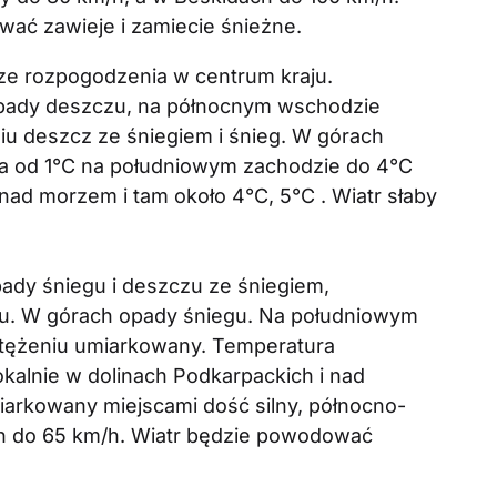
ać zawieje i zamiecie śnieżne.
ze rozpogodzenia w centrum kraju.
opady deszczu, na północnym wschodzie
iu deszcz ze śniegiem i śnieg. W górach
a od 1°C na południowym zachodzie do 4°C
ad morzem i tam około 4°C, 5°C . Wiatr słaby
ady śniegu i deszczu ze śniegiem,
u. W górach opady śniegu. Na południowym
atężeniu umiarkowany. Temperatura
okalnie w dolinach Podkarpackich i nad
iarkowany miejscami dość silny, północno-
h do 65 km/h. Wiatr będzie powodować