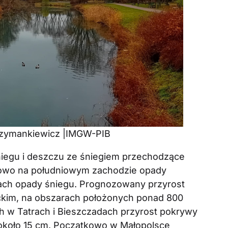
 Szymankiewicz |IMGW-PIB
iegu i deszczu ze śniegiem przechodzące
iowo na południowym zachodzie opady
ach opady śniegu. Prognozowany przyrost
ckim, na obszarach położonych ponad 800
h w Tatrach i Bieszczadach przyrost pokrywy
 około 15 cm. Początkowo w Małopolsce