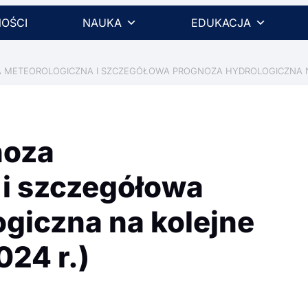
OŚCI
NAUKA
EDUKACJA
 METEOROLOGICZNA I SZCZEGÓŁOWA PROGNOZA HYDROLOGICZNA NA K
noza
 i szczegółowa
giczna na kolejne
024 r.)