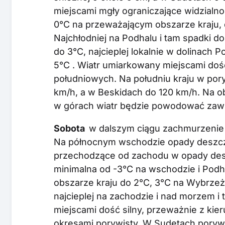
miejscami mgły ograniczające widzialn
0°C na przeważającym obszarze kraju, 
Najchłodniej na Podhalu i tam spadki 
do 3°C, najcieplej lokalnie w dolinach 
5°C . Wiatr umiarkowany miejscami doś
południowych. Na południu kraju w po
km/h, a w Beskidach do 120 km/h. Na o
w górach wiatr będzie powodować zawie
Sobota
w dalszym ciągu zachmurzenie 
Na północnym wschodzie opady deszcz
przechodzące od zachodu w opady des
minimalna od -3°C na wschodzie i Podh
obszarze kraju do 2°C, 3°C na Wybrze
najcieplej na zachodzie i nad morzem i
miejscami dość silny, przeważnie z kie
okresami porywisty. W Sudetach poryw