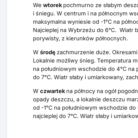
We
wtorek
pochmurno ze słabym deszc
i śniegu. W centrum i na północnym ws
maksymalna wyniesie od -1°C na półno
Najcieplej na Wybrzeżu do 6°C. Wiatr 
porywisty, z kierunków północnych.
W
środę
zachmurzenie duże. Okresami 
Lokalnie możliwy śnieg. Temperatura 
na południowym wschodzie do 4°C na p
do 7°C. Wiatr słaby i umiarkowany, zac
W
czwartek
na północy na ogół pogodn
opady deszczu, a lokalnie deszczu ma
od -1°C na południowym wschodzie do 
najcieplej do 7°C. Wiatr słaby i umiar