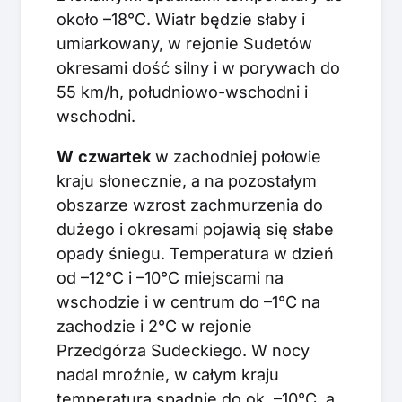
około –18°C. Wiatr będzie słaby i
umiarkowany, w rejonie Sudetów
okresami dość silny i w porywach do
55 km/h, południowo-wschodni i
wschodni.
W
czwartek
w zachodniej połowie
kraju słonecznie, a na pozostałym
obszarze wzrost zachmurzenia do
dużego i okresami pojawią się słabe
opady śniegu. Temperatura w dzień
od –12°C i –10°C miejscami na
wschodzie i w centrum do –1°C na
zachodzie i 2°C w rejonie
Przedgórza Sudeckiego. W nocy
nadal mroźnie, w całym kraju
temperatura spadnie do ok. –10°C, a