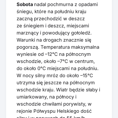
S
obota
nadal pochmurna z opadami
śniegu, które na południu kraju
zaczną przechodzić w deszcz
ze śniegiem i deszcz, miejscami
marznący i powodujący gołoledź.
Warunki na drogach znacznie się
pogorszą. Temperatura maksymalna
wyniesie od –12°C na północnym
wschodzie, około –7°C w centrum,
do około 0°C miejscami na południu.
W nocy silny mróz do około –15°C
utrzyma się jeszcze na północnym
wschodzie kraju. Wiatr będzie słaby i
umiarkowany, na północy i
wschodzie chwilami porywisty, w
rejonie Półwyspu Helskiego dość