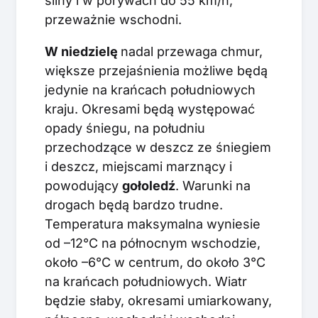
silny i w porywach do 55 km/h,
przeważnie wschodni.
W niedzielę
nadal przewaga chmur,
większe przejaśnienia możliwe będą
jedynie na krańcach południowych
kraju. Okresami będą występować
opady śniegu, na południu
przechodzące w deszcz ze śniegiem
i deszcz, miejscami marznący i
powodujący
gołoledź
. Warunki na
drogach będą bardzo trudne.
Temperatura maksymalna wyniesie
od –12°C na północnym wschodzie,
około –6°C w centrum, do około 3°C
na krańcach południowych. Wiatr
będzie słaby, okresami umiarkowany,