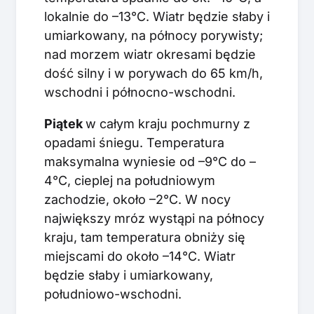
lokalnie do –13°C. Wiatr będzie słaby i
umiarkowany, na północy porywisty;
nad morzem wiatr okresami będzie
dość silny i w porywach do 65 km/h,
wschodni i północno-wschodni.
P
iątek
w całym kraju pochmurny z
opadami śniegu. Temperatura
maksymalna wyniesie od –9°C do –
4°C, cieplej na południowym
zachodzie, około –2°C. W nocy
największy mróz wystąpi na północy
kraju, tam temperatura obniży się
miejscami do około –14°C. Wiatr
będzie słaby i umiarkowany,
południowo-wschodni.