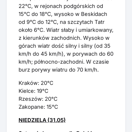
22°C, w rejonach podgórskich od
15°C do 18°C, wysoko w Beskidach
od 9°C do 12°C, na szczytach Tatr
około 6°C. Wiatr słaby i umiarkowany,
z kierunków zachodnich. Wysoko w
górach wiatr dość silny i silny (od 35
km/h do 45 km/h), w porywach do 60
km/h; północno-zachodni. W czasie
burz porywy wiatru do 70 km/h.
Kraków: 20°C
Kielce: 19°C
Rzeszów: 20°C
Zakopane: 15°C
NIEDZIELA (31.05)