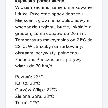
kujawsko-pomorskiego
W dzień zachmurzenie umiarkowane
i duże. Przelotne opady deszczu.
Miejscami, głównie na południowym
wschodzie regionu, burze, lokalnie z
gradem; suma opadów do 20 mm.
Temperatura maksymalna od 21°C do
23°C. Wiatr słaby i umiarkowany,
okresami porywisty, północno-
zachodni. Podczas burz porywy
wiatru do 70 km/h.
Poznań: 23°C
Kalisz: 23°C
Gorzów Wlkp.: 22°C
Zielona Góra: 23°C
Toruń: 21°C