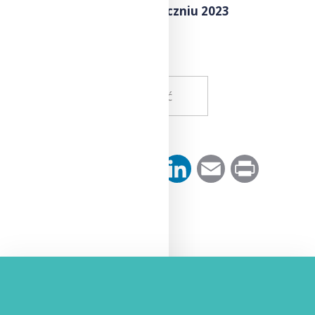
elementów klimatu w styczniu 2023
Wróć
Facebook
Twitter
Pinterest
LinkedIn
Email
Print