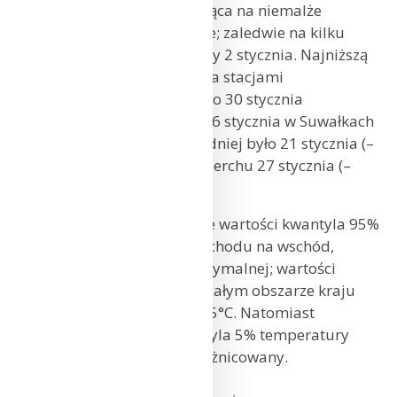
to najcieplejszy dzień miesiąca na niemalże
wszystkich stacjach w Polsce; zaledwie na kilku
najwyższe wartości wystąpiły 2 stycznia. Najniższą
temperaturę powietrza poza stacjami
wysokogórskimi zanotowano 30 stycznia
w Zakopanem (–9,9°C) oraz 6 stycznia w Suwałkach
(–9,8°C). Na Śnieżce najchłodniej było 21 stycznia (–
12,1°C), a na Kasprowym Wierchu 27 stycznia (–
14,7°C).
W przestrzennym rozkładzie wartości kwantyla 95%
widoczny był, malejący z zachodu na wschód,
gradient temperatury maksymalnej; wartości
kwantyla były dodatnie na całym obszarze kraju
i zawierały się między 5 a 15°C. Natomiast
przestrzenny rozkład kwantyla 5% temperatury
minimalnej był bardziej zróżnicowany.