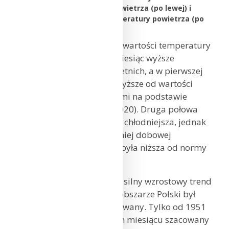
maksymalnej temperatury powietrza (po lewej) i
kwantyla 5% minimalnej temperatury powietrza (po
prawej) w styczniu 2023 r.
W styczniu średnie dobowe wartości temperatury
powietrza były przez cały miesiąc wyższe
od średnich wartości wieloletnich, a w pierwszej
jego połowie wielokrotnie wyższe od wartości
kwantyla 95% (wyznaczonymi na podstawie
pomiarów w latach 1991-2020). Druga połowa
stycznia była zdecydowanie chłodniejsza, jednak
żadnego dnia wartość średniej dobowej
temperatury powietrza nie była niższa od normy
wieloletniej
Występujący od szeregu lat silny wzrostowy trend
temperatury powietrza na obszarze Polski był
w styczniu 2023 r. kontynuowany. Tylko od 1951
r. wzrost temperatury w tym miesiącu szacowany