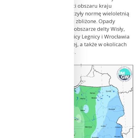
Na zdecydowanej większości obszaru kraju
wysokości opadów przekroczyły normę wieloletnią
(1991-2020) lub były do niej zbliżone. Opady
poniżej normy wystąpiły na obszarze delty Wisły,
części Niziny Śląskiej w okolicy Legnicy i Wrocławia
oraz w całej Kotlinie Kłodzkiej, a także w okolicach
Raciborza, Wielunia i Płocka.