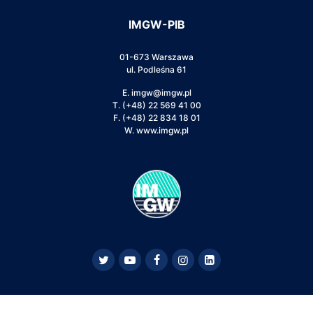
IMGW-PIB
01-673 Warszawa
ul. Podleśna 61
E.
imgw@imgw.pl
T.
(+48) 22 569 41 00
F.
(+48) 22 834 18 01
W.
www.imgw.pl