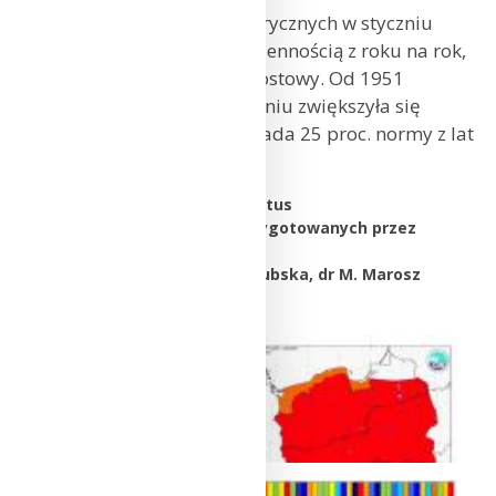
Wysokość opadów atmosferycznych w styczniu
charakteryzuje się dużą zmiennością z roku na rok,
ale widoczny jest trend wzrostowy. Od 1951
r. wysokość opadów w styczniu zwiększyła się
o blisko 9,5 mm, co odpowiada 25 proc. normy z lat
1991-2020.
Opracował prof. dr hab. M. Miętus
Na podstawie materiałów przygotowanych przez
zespół:
mgr D. Biernacik, mgr A. Chodubska, dr M. Marosz