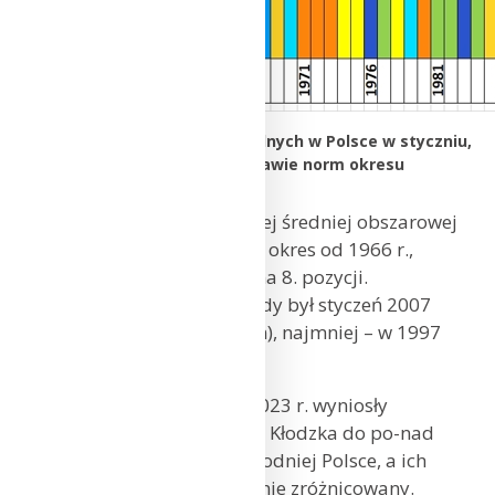
Klasyfikacja warunków pluwialnych w Polsce w styczniu,
w okresie 1951-2023, na podstawie norm okresu
normalnego 1991-2020.
Według klasyfikacji rangowej średniej obszarowej
sumy opadów, obejmującej okres od 1966 r.,
styczeń 2023 r. plasuje się na 8. pozycji.
Najbardziej zasobny w opady był styczeń 2007
r. (ze średnią sumą 85,6 mm), najmniej – w 1997
r. (zaledwie 7,0 mm).
Sumy opadów w styczniu 2023 r. wyniosły
od poniżej 20 mm w okolicy Kłodzka do po-nad
80 mm w południowo-wschodniej Polsce, a ich
rozkład przestrzenny był silnie zróżnicowany.