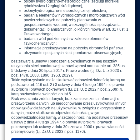
IMGW-PIB
01-673 Warszawa
ul. Podleśna 61
E.
imgw@imgw.pl
T.
(+48) 22 569 41 00
F.
(+48) 22 834 18 01
W.
www.imgw.pl
Powyższa strona jest serwisem informacyjnym IMGW-PIB,
Copyright IMGW-PIB © Wszelkie prawa zastrzeżone