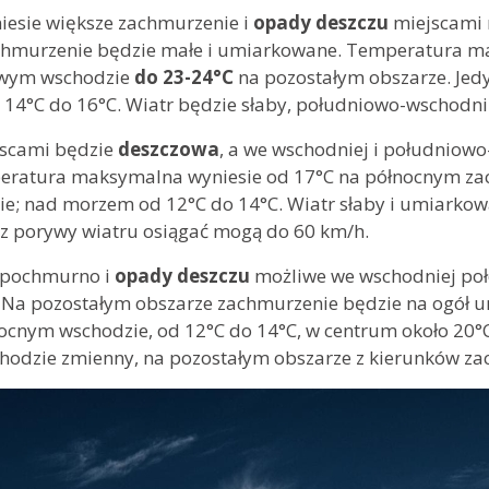
iesie większe zachmurzenie i
opady deszczu
miejscami 
chmurzenie będzie małe i umiarkowane. Temperatura m
owym wschodzie
do 23-24°C
na pozostałym obszarze. Jed
d 14°C do 16°C. Wiatr będzie słaby, południowo-wschodni
scami będzie
deszczowa
, a we wschodniej i południowo
eratura maksymalna wyniesie od 17°C na północnym za
ie; nad morzem od 12°C do 14°C. Wiatr słaby i umiarkow
rz porywy wiatru osiągać mogą do 60 km/h.
pochmurno i
opady deszczu
możliwe we wschodniej poł
. Na pozostałym obszarze zachmurzenie będzie na ogół
ocnym wschodzie, od 12°C do 14°C, w centrum około 20°C,
chodzie zmienny, na pozostałym obszarze z kierunków za