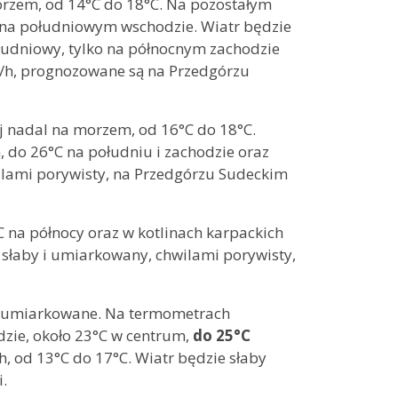
orzem, od 14°C do 18°C. Na pozostałym
na południowym wschodzie. Wiatr będzie
łudniowy, tylko na północnym zachodzie
m/h, prognozowane są na Przedgórzu
ej nadal na morzem, od 16°C do 18°C.
 do 26°C na południu i zachodzie oraz
wilami porywisty, na Przedgórzu Sudeckim
 na północy oraz w kotlinach karpackich
 słaby i umiarkowany, chwilami porywisty,
i umiarkowane. Na termometrach
zie, około 23°C w centrum,
do 25°C
h, od 13°C do 17°C. Wiatr będzie słaby
.