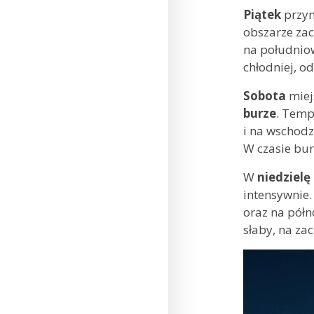
Piątek
przyn
obszarze za
na południ
chłodniej, o
Sobota
miej
burze
. Temp
i na wschodz
W czasie bu
W
niedzielę
intensywnie
oraz na półn
słaby, na za