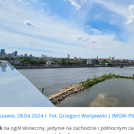
zawie, 28.04.2024 r. Fot. Grzegorz Walijewski | IMGW-PI
k
na ogół słoneczny, jedynie na zachodzie i północnym 