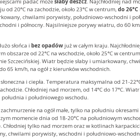
miejscami padać może
słaby deszcz
. Najchłodniej nad m
ju od 20°C na zachodzie, około 23°C w centrum,
do 26°C
rkowany, chwilami porywisty, południowo-wschodni i po
hodni i północny. Najsilniejsze porywy wiatru, do 60 k
użo słońca i
bez opadów
już w całym kraju. Najchłodni
m obszarze od 22°C na wschodzie, około 25°C w centrum,
nie Szczecińskiej. Wiatr będzie słaby i umiarkowany, ch
do 65 km/h, na ogół z kierunków wschodnich.
słoneczna i ciepła. Temperatura maksymalna od 21-22°C
achodzie. Chłodniej nad morzem, od 14°C do 17°C. Wiatr
z południa i południowego wschodu.
zachmurzenie na ogół małe, tylko na południu okresam
jszym momencie dnia od 18-20°C na południowym wschod
. Chłodniej tylko nad morzem oraz w kotlinach karpackic
ny, chwilami porywisty, wschodni i południowo-wschodni