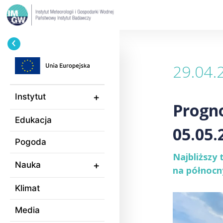
Przejdź
Ścieżka
do
nawigacyjna
treści
29.04.
Instytut
Progno
Edukacja
05.05.
Pogoda
Najbliższy 
Nauka
na północn
Klimat
Media