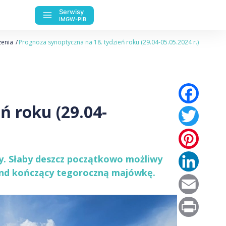
Serwisy
IMGW-PIB
zenia
Prognoza synoptyczna na 18. tydzień roku (29.04-05.05.2024 r.)
Fac
ń roku (29.04-
Twi
Pin
Lin
ury. Słaby deszcz początkowo możliwy
end kończący tegoroczną majówkę.
Ema
Pri