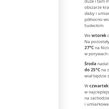
duże i tam 
obszarze kra
słaby i umia
północno-wsc
Sudeckim.
We
wtorek
d
Na pozostały
27°C
na Nizi
w porywach 
Środa
nadal 
do 25°C
na z
wiał będzie 
W
czwartek
w najcieple
na zachodzie
i umiarkowa