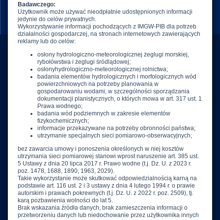
Biuletyn informacji publicznej
IMGW-PIB
01-673 Warszawa
ul. Podleśna 61
E.
imgw@imgw.pl
T.
(+48) 22 569 41 00
F.
(+48) 22 834 18 01
W.
www.imgw.pl