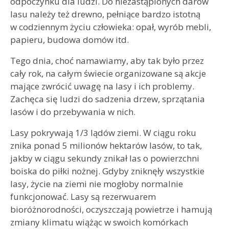
odpoczynku dla ludzi. Do niezastąpionych darów
lasu należy też drewno, pełniące bardzo istotną
w codziennym życiu człowieka: opał, wyrób mebli,
papieru, budowa domów itd.
Tego dnia, choć namawiamy, aby tak było przez
cały rok, na całym świecie organizowane są akcje
mające zwrócić uwagę na lasy i ich problemy.
Zachęca się ludzi do sadzenia drzew, sprzątania
lasów i do przebywania w nich.
Lasy pokrywają 1/3 lądów ziemi. W ciągu roku
znika ponad 5 milionów hektarów lasów, to tak,
jakby w ciągu sekundy znikał las o powierzchni
boiska do piłki nożnej. Gdyby zniknęły wszystkie
lasy, życie na ziemi nie mogłoby normalnie
funkcjonować. Lasy są rezerwuarem
bioróżnorodności, oczyszczają powietrze i hamują
zmiany klimatu wiążąc w swoich komórkach